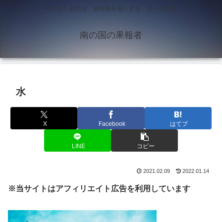
今十分しあわせ 自分軸を強くする 日々の物語
南の国の果報者
水
X
Facebook
はてブ
LINE
コピー
2021.02.09
2022.01.14
※当サイトはアフィリエイト広告を利用しています