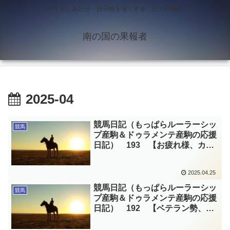
今十分しあわせ 自分軸を強くする 日々の物語
南の国の果報者
2025-04
競馬日記（もっぱらルーラーシッ
競馬
プ産駒＆ドゥラメンテ産駒の応援
日記） 193 【お疲れ様、カッ
コよかったよ】
2025.04.25
競馬日記（もっぱらルーラーシッ
競馬
プ産駒＆ドゥラメンテ産駒の応援
日記） 192 【ベテラン勢、勝
つ！！】