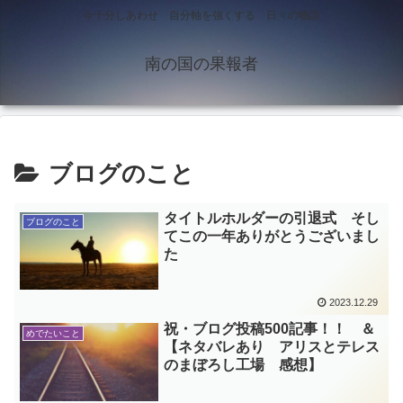
今十分しあわせ 自分軸を強くする 日々の物語
南の国の果報者
ブログのこと
タイトルホルダーの引退式 そし
ブログのこと
てこの一年ありがとうございまし
た
2023.12.29
祝・ブログ投稿500記事！！ ＆
めでたいこと
【ネタバレあり アリスとテレス
のまぼろし工場 感想】