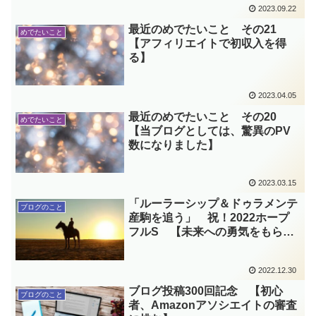
2023.09.22
最近のめでたいこと その21
めでたいこと
【アフィリエイトで初収入を得
る】
2023.04.05
最近のめでたいこと その20
めでたいこと
【当ブログとしては、驚異のPV
数になりました】
2023.03.15
「ルーラーシップ＆ドゥラメンテ
ブログのこと
産駒を追う」 祝！2022ホープ
フルS 【未来への勇気をもら
う】
2022.12.30
ブログ投稿300回記念 【初心
ブログのこと
者、Amazonアソシエイトの審査