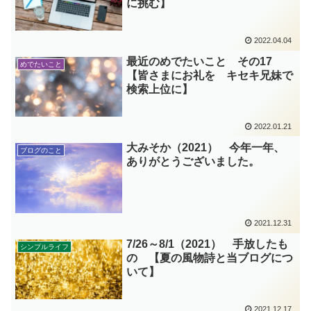
に挑む】
2022.04.04
最近のめでたいこと その17
めでたいこと
【皆さまにお礼を キセキ兄妹で
検索上位に】
2022.01.21
大みそか（2021） 今年一年、
ブログのこと
ありがとうございました。
2021.12.31
7/26～8/1（2021） 手放したも
シンプルライフ
の 【夏の風物詩と当ブログにつ
いて】
2021.12.17