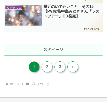
最近のめでたいこと その15
めでたいこと
【PV急増/中島みゆきさん『ラス
トツアー』CD発売】
2021.12.09
次のページ
次
1
2
3
へ
ホーム
ブログのこと