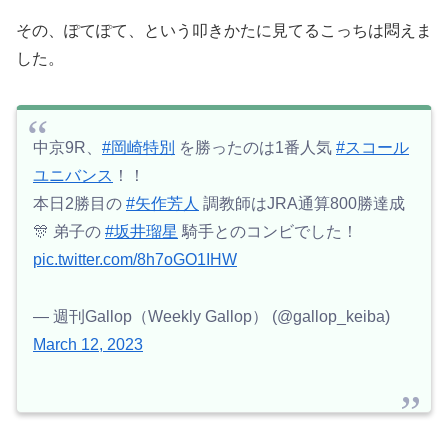
その、ぽてぽて、という叩きかたに見てるこっちは悶えま
した。
中京9R、
#岡崎特別
を勝ったのは1番人気
#スコール
ユニバンス
！！
本日2勝目の
#矢作芳人
調教師はJRA通算800勝達成
🎊 弟子の
#坂井瑠星
騎手とのコンビでした！
pic.twitter.com/8h7oGO1IHW
— 週刊Gallop（Weekly Gallop） (@gallop_keiba)
March 12, 2023