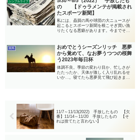
5/30～6/5（2022） 手放したも
シンプルライフ
して後は捨て去る決意をしました。この
の 【ドゥラメンテが掲載され
一週間に手放したものの記録です。
たスポーツ新聞】
私には、贔屓の馬や球団の大ニュースが
起こるとスポーツ新聞を根こそぎ買い漁
りたくなる悪癖があります。今までその
日の新聞をまるまる残していましたが、
大切な記事の部分だけ残して後は捨て去
る決意をしました。先週からこの片付け
おめでとうシーズンリッチ 悪夢
競馬
を続けています。この一週間に手放した
から覚めて、なお夢うつつの桜舞
ものの記録です。
う2023年毎日杯
体調不良。季節の変わり目か、忙しさが
たたったか、天体が激しく入り乱れるせ
いか…。寝てたら悪夢見て飛び起きまし
た。ぼーっとした状態で迎える毎日杯。
いつも通り、感情的なのに加えて…どこ
かぼんやりしています。これはゆめまぼ
ろし…いやいや、シーズンリッチおめで
とう！毎日杯観戦日記です。
11/7～11/13(2022) 手放したもの 【欠
番】11/14～11/20 手放したもの 【そ
れは捨てたと言わない】