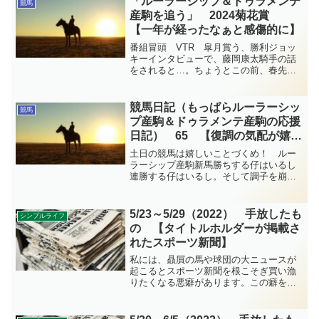
「ルーラーシップ＆ドゥラメンテ
競馬
パドックアスクシュタイン...
産駒を追う」 2024菊花賞
【一年が経ったなぁと感傷的に】
番組冒頭 VTR 皐月賞う、勝利ジョッ
キーインタビューで、藤岡康太騎手の話
をされると…。ちょうとこの前、春先の
動画を整理して戸崎圭太騎手の、このイ
ンタビューを見たばかり…。ダービー皐
月賞をずばっと取消にした、ノリさんの
競馬日記（もっぱらルーラーシッ
競馬
大英断。そしてそれがダ...
プ産駒＆ドゥラメンテ産駒の応援
日記） 65 【復調の気配が嬉し
い】
土日の競馬は嬉しいことづくめ！ ルー
ラーシップ産駒新馬勝ちする仔はいるし
連勝する仔はいるし。そして調子を崩し
ていたダークエクリプスとホウオウイク
セルが復調の気配を見せてくれました！
馬に労いを。立て直しに努められた陣営
5/23～5/29（2022） 手放したも
シンプルライフ
にも感謝を。今週の競馬日記です。
の 【タイトルホルダーが掲載さ
れたスポーツ新聞】
私には、贔屓の馬や球団の大ニュースが
起こるとスポーツ新聞を根こそぎ買い漁
りたくなる悪癖があります。この癖を改
めればさらに部屋は片付くのですが、ま
あ人間そんなに急には変われない。最初
の一歩として、大切な記事の部分だけ残