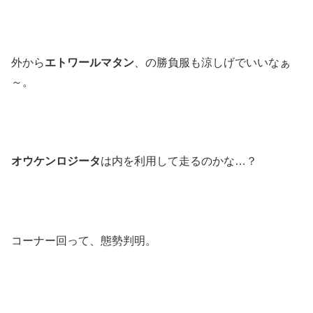
外から
エトワールマタン
、の勝負服も涼しげでいいなぁ
～。
オウケンロジータ
は内を利用して走るのかな…？
コーナー回って、態勢判明。