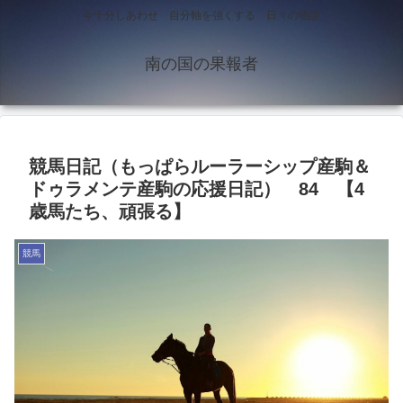
今十分しあわせ 自分軸を強くする 日々の物語
南の国の果報者
競馬日記（もっぱらルーラーシップ産駒＆
ドゥラメンテ産駒の応援日記） 84 【4
歳馬たち、頑張る】
競馬