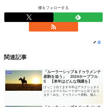
梛をフォローする
梛
関連記事
「ルーラーシップ＆ドゥラメンテ
競馬
産駒を追う」 2024ホープフル
S 【来年はどんな飛躍を】
けっこう出てます今年はアスクシュタイ
ンジュタマスカレードボールと出ており
ます！みな、ドゥラメンテ産駒。個人的
には姉マスクトディーヴァの猛烈な追い
込みが大好きだったのてマスカレードボ
ール、いいとこ見せてほしいなぁ…。