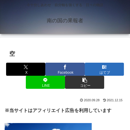
今十分しあわせ 自分軸を強くする 日々の物語
南の国の果報者
空
X
Facebook
はてブ
LINE
コピー
2020.09.28
2021.12.15
※当サイトはアフィリエイト広告を利用しています