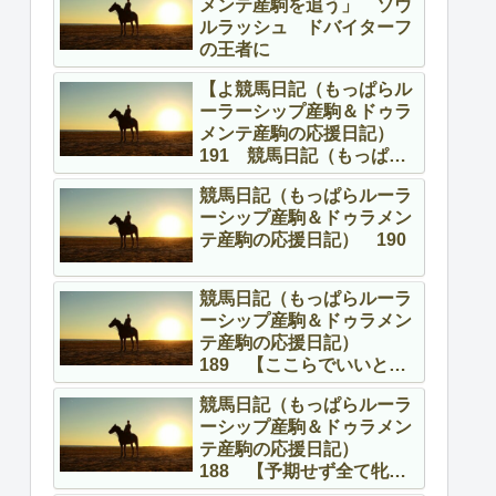
メンテ産駒を追う」 ソウ
ルラッシュ ドバイターフ
の王者に
【よ競馬日記（もっぱらル
ーラーシップ産駒＆ドゥラ
メンテ産駒の応援日記）
191 競馬日記（もっぱら
ルーラーシップ産駒＆ドゥ
競馬日記（もっぱらルーラ
ラメンテ産駒の応援日
ーシップ産駒＆ドゥラメン
記） 191 【よくやって
テ産駒の応援日記） 190
る、頑張ってる！】
競馬日記（もっぱらルーラ
ーシップ産駒＆ドゥラメン
テ産駒の応援日記）
189 【ここらでいいとこ
ろを】
競馬日記（もっぱらルーラ
ーシップ産駒＆ドゥラメン
テ産駒の応援日記）
188 【予期せず全て牝馬
の話】