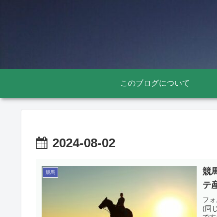
このブログについて
2024-08-02
競
競馬
テ産
フォ
(同
です