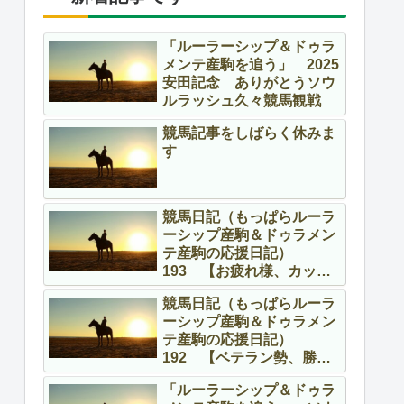
「ルーラーシップ＆ドゥラ
メンテ産駒を追う」 2025
安田記念 ありがとうソウ
ルラッシュ久々競馬観戦
競馬記事をしばらく休みま
す
競馬日記（もっぱらルーラ
ーシップ産駒＆ドゥラメン
テ産駒の応援日記）
193 【お疲れ様、カッコ
よかったよ】
競馬日記（もっぱらルーラ
ーシップ産駒＆ドゥラメン
テ産駒の応援日記）
192 【ベテラン勢、勝
つ！！】
「ルーラーシップ＆ドゥラ