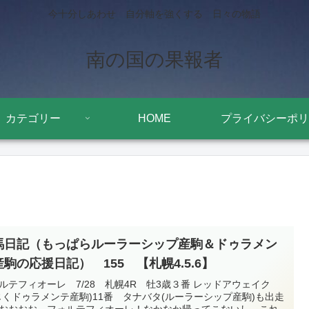
今十分しあわせ 自分軸を強くする 日々の物語
南の国の果報者
カテゴリー
HOME
プライバシーポリ
馬日記（もっぱらルーラーシップ産駒＆ドゥラメン
駒の応援日記） 155 【札幌4.5.6】
ルテフィオーレ 7/28 札幌4R 牡3歳３番 レッドアウェイク
じくドゥラメンテ産駒)11番 タナバタ(ルーラーシップ産駒)も出走
おおおお、フォルテフィオーレ！なかなか帰ってこないし、これ