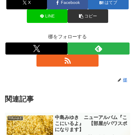
X
Facebook
はてブ
LINE
コピー
梛をフォローする
梛
関連記事
中島みゆき ニューアルバム『こ
中島みゆき
こにいるよ』 【部屋がパワスポ
になります】