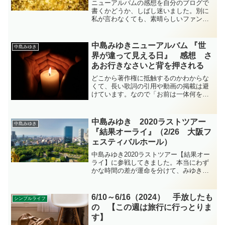
ニューアルバムの感想を自分のブログで
書くかどうか、しばし迷いました。別に
私が言わなくても、素晴らしいファンブ
ログや考察ブログがたくさんお話をして
くださるだろうから。でもこれだけは言
いたい、あ～、濃厚なアルバムでした
中島みゆきニューアルバム 『世
中島みゆき
～。温泉か、強力なパワースポットに行
界が違って見える日』 感想 さ
ってきた後のような気持ちになります。
あお行きなさいと背を押される
どこから著作権に抵触するのかわからな
くて、長い歌詞の引用や動画の掲載は避
けています。なので「お前は一体何を言
っとるんだ」の内容になっていると思い
ます。え、それっていつも通りか。3年ぶ
りの、中島みゆきさんのオリジナルアル
中島みゆき 2020ラストツアー
中島みゆき
バム。まず一回聴いての感想です。
『結果オーライ』（2/26 大阪フ
ェスティバルホール）
中島みゆき2020ラストツアー【結果オー
ライ】に参戦してきました。本当にわず
かな時間の差が運命を分けて、みゆきさ
んに会うことができました。幕を開けて
くださった皆さまに感謝申し上げます。
6/10～6/16（2024） 手放したも
シンプルライフ
の 【この週は旅行に行っとりま
す】