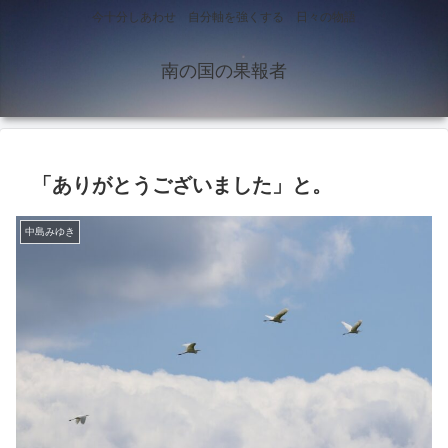
今十分しあわせ 自分軸を強くする 日々の物語
南の国の果報者
「ありがとうございました」と。
中島みゆき