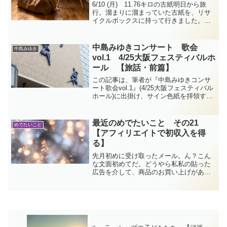
6/10 (月) 11.76キロの古紙明日から旅
行。溜まりに溜まっていた古紙を、リサ
イクルボックスに持って行きました。こ
れは…過去最重量？？？ 6/12（火）
6/13（水）この火曜日から木曜日まで、
埼玉及び東京に出かけておりました。少
中島みゆきコンサート 歌会
中島みゆき
し趣...
vol.1 4/25大阪フェスティバルホ
ール 【旅話・前篇】
この記事は、筆者が『中島みゆきコンサ
ート歌会vol.1』(4/25大阪フェスティバル
ホール)に出掛け、サイン色紙を拝領すべ
く奮闘したり、鼻息荒くガチャを回して
ニマニマする話（前篇）です。コンサー
ト中のことには触れておりません。 旅
最近のめでたいこと その21
めでたいこと
が始まるん...
【アフィリエイトで初収入を得
る】
先月初めに受け取ったメール。ん？こん
な文面初めてだ。どうやら私私の貼った
広告を介して、商品のお買い上げがあっ
たみたいです。おおおおお、私、ブログ
で初収入！？ アフィリエイトに申し込
んだ動機は、些かあさっての方向を見て
いますが、だってこれがやりたかったこ
となんだもん。皆さまありがとうござい
ます！