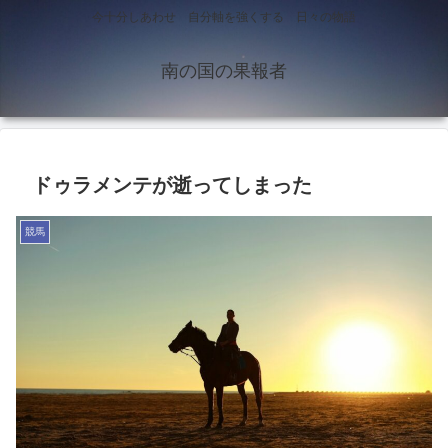
今十分しあわせ 自分軸を強くする 日々の物語
南の国の果報者
ドゥラメンテが逝ってしまった
競馬