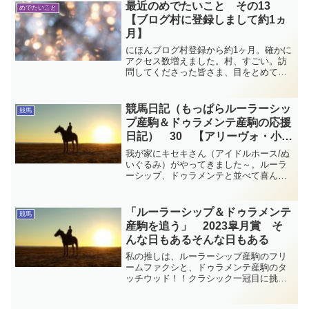
哉善き哉。
最近のめでたいこと その13
めでたいこと
【ブログ村に登録しまして約1ヵ
月】
にほんブログ村登録から約1ヶ月。確かに
アクセス数増えました。村、すごい。訪
問してくださった皆さま、目をとめてい
ただいた皆さまにお礼申し上げます。こ
れからも内容、外観ともに精進し、楽し
みながら綴っていきたいと思います。
競馬日記（もっぱらルーラーシッ
競馬
プ産駒＆ドゥラメンテ産駒の応援
日記） 30 【アリーヴォ・小倉
大賞典】
我が家にキセキさん（アイドルホース/ぬ
いぐるみ）がやってきました～。ルーラ
ーシップ、ドゥラメンテと並べて喜んで
ます。かわいい！そしてアリーヴォが重
賞タイトル手にしました！しあわせいっ
ぱい今週の競馬日記です。
「ルーラーシップ＆ドゥラメンテ
競馬
産駒を追う」 2023皐月賞 そ
んな日もあるそんな日もある
私の推しは、ルーラーシップ産駒のフリ
ームファクシと、ドゥラメンテ産駒のタ
ッチウッド！！クラシック一冠目に挑戦
する権利を得た18頭のうちの、2頭。それ
ってもの凄いことだよなぁ。キタサンブ