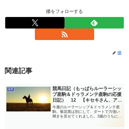
梛をフォローする
梛
関連記事
競馬日記（もっぱらルーラーシッ
競馬
プ産駒＆ドゥラメンテ産駒の応援
日記） 12 【キセキさん、アイ
ドルホースに！】
今週のルーラーシップ＆ドゥラメンテ産
駒。菊花賞は別にして、ダートで力強い
輝きを見せてくれました。3歳のうちに2
勝、3勝と挙げてくれるのは嬉しい便りで
す。キセキもぬいぐるみになるし、善き