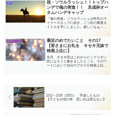
ラックとの思い出や、横山武史ジョッキ
祝・ソウルラッシュ！！トップハ
競馬
ーの嬉しそうな表情にほのぼのしたり。
ンデで魂の突進！！ 京成杯オー
とっても感情的な2023皐月賞観戦日記で
タムハンデキャップ
す。
『魂の突進』ソウルラッシュが昨年のマ
イラーズカップに続き、二つ目の重賞タ
イトルを手にしました。嬉しいなぁ～。
一瞬「あとちょっと足りないか」「あの
日みたいな爆発力ないか」と思ったけ
ど、最後の最後でソウルラッシュらしい
最近のめでたいこと その17
めでたいこと
突進を披露してくれました！！とっても
【皆さまにお礼を キセキ兄妹で
感情的な京成杯オータムハンデキャップ
検索上位に】
観戦日記です。
先月、キセキ民はこれからビッグリボン
民になろうと書きましたところ、そのワ
ードにおいて自分のブログが検索上位に
ひっかかるようになり、ただ驚きと感謝
でいっぱいです。検索エンジンの仕組み
はわかりませんが、見ていただいた皆さ
まありがとうございます。
2/22～2/28（2021） 手放したもの
【子どもの頃の本 思い出は死なない】