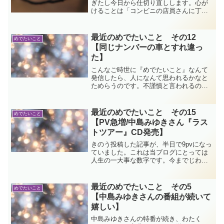
ぎたし今日から仕切り直しします。心が
けることは「コンビニの店員さんに丁寧
に接すること」 続けていたら流通の神
さまが奇跡の出会いをもたらしてくれま
した！
最近のめでたいこと その12
めでたいこと
【同じナンバーの車とすれ違っ
た】
こんなご時世に『めでたいこと』なんて
発信したら、人になんて思われるかなと
ためらうのです。不謹慎と言われるので
はないかという恐れが私の肩を掴みま
す。でもやっぱり、小さな喜びを拾うこ
とを選びます。他愛ない話三選です。
最近のめでたいこと その15
めでたいこと
【PV急増/中島みゆきさん『ラス
トツアー』CD発売】
きのう投稿した記事が、半日で9pvになっ
ていました。これは当ブログにとっては
人生の一大事な数字です。今までじわじ
わと数を稼いだ記事はあっても、短時間
で急に増えたのは初めてです。さすが…
カテゴリーの20位以内に入れると違うな
最近のめでたいこと その5
めでたいこと
ぁ…。
【中島みゆきさんの番組が続いて
嬉しい】
中島みゆきさんの特番が続き、わたく