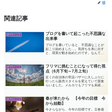
梛
関連記事
ブログを書いて起こった不思議な
めでたいこと
出来事
ブログを書いていると、不思議なことが
起こり始めました…。気持ちを表に出す
と、現実が動き始めたのです。なんて大
袈裟？でも書くことの効果は侮れな
い…。ちょっとしたシンクロが起こって
驚いた、そんな記録です。
フリマに挑むことになって得た視
めでたいこと
点（6月下旬～7月上旬）
近くの自治体の常設バザーに久しぶりに
行ったら販売スタイルを変えていて面食
らいました。メルカリもフリマも未経験
の私ですが新しい世界に飛び込んでみる
ことにしました。どうしたら売れる？と
初めてまともに考えました。
春が来たから 【今年の目標 今
めでたいこと
から始動】
今さらながら、今年の目標です。立春過