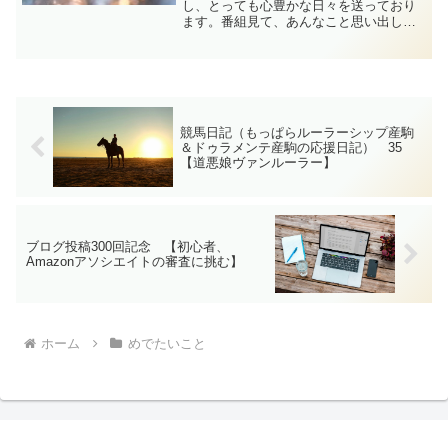
し、とっても心豊かな日々を送っており
ます。番組見て、あんなこと思い出した
りこんな気持ちに浸ったり、と大変楽し
く過ごしました。感情がだだ漏れの記録
でございます。
競馬日記（もっぱらルーラーシップ産駒
＆ドゥラメンテ産駒の応援日記） 35
【道悪娘ヴァンルーラー】
ブログ投稿300回記念 【初心者、
Amazonアソシエイトの審査に挑む】
ホーム
めでたいこと