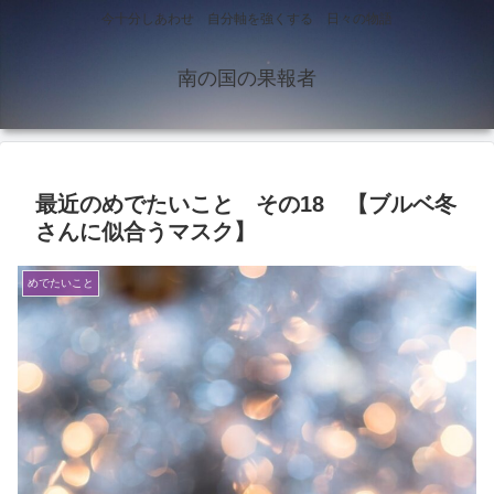
今十分しあわせ 自分軸を強くする 日々の物語
南の国の果報者
最近のめでたいこと その18 【ブルベ冬
さんに似合うマスク】
めでたいこと