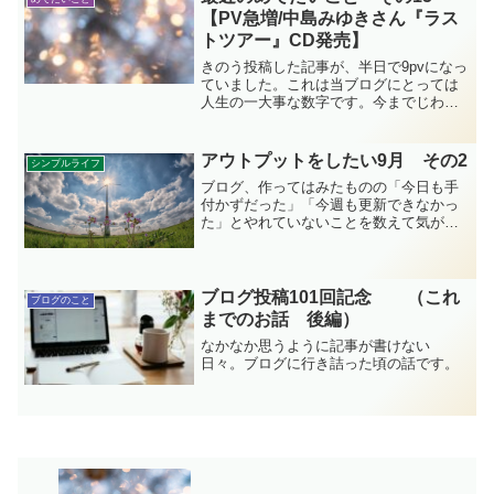
ち当たることになります。
【PV急増/中島みゆきさん『ラス
トツアー』CD発売】
きのう投稿した記事が、半日で9pvになっ
ていました。これは当ブログにとっては
人生の一大事な数字です。今までじわじ
わと数を稼いだ記事はあっても、短時間
で急に増えたのは初めてです。さすが…
カテゴリーの20位以内に入れると違うな
アウトプットをしたい9月 その2
シンプルライフ
ぁ…。
ブログ、作ってはみたものの「今日も手
付かずだった」「今週も更新できなかっ
た」とやれていないことを数えて気が重
くなる日々が続いていました。そこから
いかに脱出したのか…！は大げさだけ
ど、ちょっぴり曇り空を抜けたようで
す。
ブログ投稿101回記念 （これ
ブログのこと
までのお話 後編）
なかなか思うように記事が書けない
日々。ブログに行き詰った頃の話です。