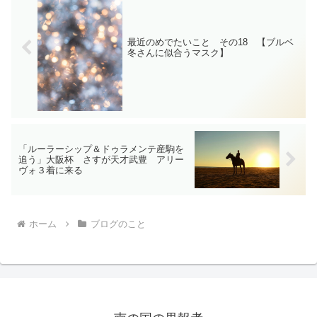
最近のめでたいこと その18 【ブルベ
冬さんに似合うマスク】
「ルーラーシップ＆ドゥラメンテ産駒を
追う」大阪杯 さすが天才武豊 アリー
ヴォ３着に来る
ホーム
ブログのこと