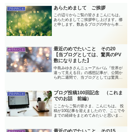
あらためまして ご挨拶
ブログのこと
この辺りからご覧の皆さまこんにちは。
あらためましてご挨拶申し上げます。梛
と申します。数あるブログの中から本日
はこちらにお越しくださいまして、あり
がとうございます。本日、にほんブログ
村の住人となりました。
最近のめでたいこと その20
めでたいこと
【当ブログとしては、驚異のPV
数になりました】
中島みゆきさんニューアルバム『世界が
違って見える日』の感想記事が、公開か
ら約二週間で、当ブログとしては驚異の
PV数を叩き出しました！皆さまありがと
うございます！まぁ、それもこれもみゆ
きさんの御威光があって成り立ってるわ
ブログ投稿100回記念 （これま
ブログのこと
けですが…でも嬉しいなぁ。これからも
でのお話 前編）
楽しみながら頑張ります。
ここからご覧の皆さま、こんにちは。 投
稿が100記事を迎えましたので、ここで今
までの経緯をまとめてみたいと思いま
す。平成から令和に移る頃、以前からや
ってみたいと思っていたブログを始める
ことにしました。…そしてすぐ…壁にぶ
最近のめでたいこと その15
めでたいこと