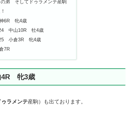
の弟 そしてドゥラメンテ産駒
た！
神6R 牝4歳
4 中山10R 牡4歳
5 小倉3R 牝4歳
倉7R
4R 牝3歳
ドゥラメンテ
産駒）も出ております。