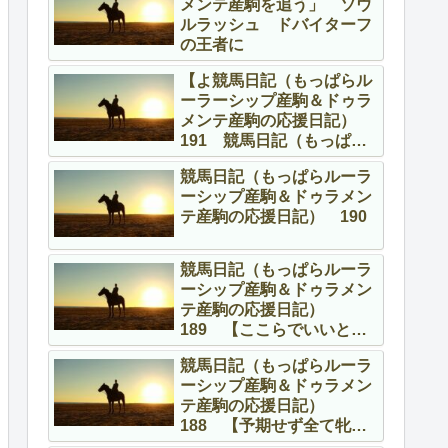
メンテ産駒を追う」 ソウ
ルラッシュ ドバイターフ
の王者に
【よ競馬日記（もっぱらル
ーラーシップ産駒＆ドゥラ
メンテ産駒の応援日記）
191 競馬日記（もっぱら
ルーラーシップ産駒＆ドゥ
競馬日記（もっぱらルーラ
ラメンテ産駒の応援日
ーシップ産駒＆ドゥラメン
記） 191 【よくやって
テ産駒の応援日記） 190
る、頑張ってる！】
競馬日記（もっぱらルーラ
ーシップ産駒＆ドゥラメン
テ産駒の応援日記）
189 【ここらでいいとこ
ろを】
競馬日記（もっぱらルーラ
ーシップ産駒＆ドゥラメン
テ産駒の応援日記）
188 【予期せず全て牝馬
の話】