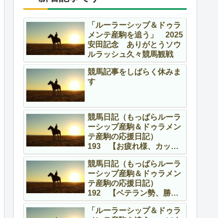
「ルーラーシップ＆ドゥラ
メンテ産駒を追う」 2025
安田記念 ありがとうソウ
ルラッシュ久々競馬観戦
競馬記事をしばらく休みま
す
競馬日記（もっぱらルーラ
ーシップ産駒＆ドゥラメン
テ産駒の応援日記）
193 【お疲れ様、カッコ
よかったよ】
競馬日記（もっぱらルーラ
ーシップ産駒＆ドゥラメン
テ産駒の応援日記）
192 【ベテラン勢、勝
つ！！】
「ルーラーシップ＆ドゥラ