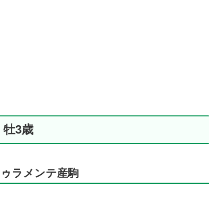
 牡3歳
ゥラメンテ産駒