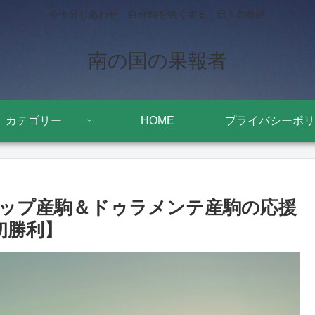
今十分しあわせ 自分軸を強くする 日々の物語
南の国の果報者
カテゴリー
HOME
プライバシーポリ
ップ産駒＆ドゥラメンテ産駒の応援
初勝利】