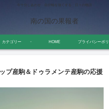
今十分しあわせ 自分軸を強くする 日々の物語
南の国の果報者
カテゴリー
HOME
プライバシーポリ
ップ産駒＆ドゥラメンテ産駒の応援