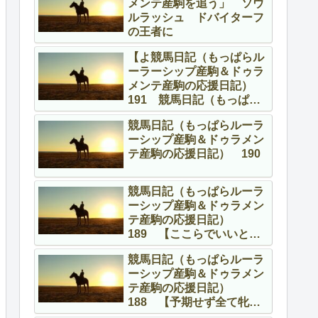
メンテ産駒を追う」 ソウ
ルラッシュ ドバイターフ
の王者に
【よ競馬日記（もっぱらル
ーラーシップ産駒＆ドゥラ
メンテ産駒の応援日記）
191 競馬日記（もっぱら
ルーラーシップ産駒＆ドゥ
競馬日記（もっぱらルーラ
ラメンテ産駒の応援日
ーシップ産駒＆ドゥラメン
記） 191 【よくやって
テ産駒の応援日記） 190
る、頑張ってる！】
競馬日記（もっぱらルーラ
ーシップ産駒＆ドゥラメン
テ産駒の応援日記）
189 【ここらでいいとこ
ろを】
競馬日記（もっぱらルーラ
ーシップ産駒＆ドゥラメン
テ産駒の応援日記）
188 【予期せず全て牝馬
の話】