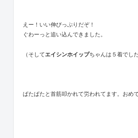
えー！いい伸びっぷりだぞ！
ぐわーっと追い込んできました。
（そして
エイシンホイップ
ちゃんは５着でし
ぱたぱたと首筋叩かれて労われてます。おめ