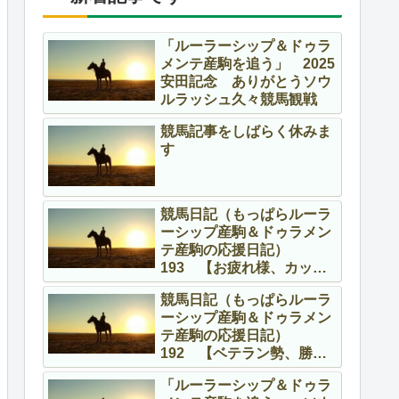
「ルーラーシップ＆ドゥラ
メンテ産駒を追う」 2025
安田記念 ありがとうソウ
ルラッシュ久々競馬観戦
競馬記事をしばらく休みま
す
競馬日記（もっぱらルーラ
ーシップ産駒＆ドゥラメン
テ産駒の応援日記）
193 【お疲れ様、カッコ
よかったよ】
競馬日記（もっぱらルーラ
ーシップ産駒＆ドゥラメン
テ産駒の応援日記）
192 【ベテラン勢、勝
つ！！】
「ルーラーシップ＆ドゥラ