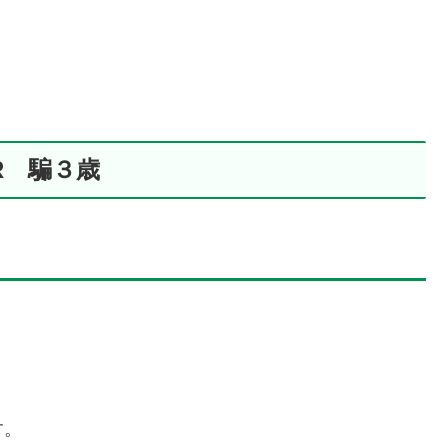
R 騙３歳
す。