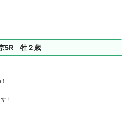
京5R 牡２歳
ね！
ます！