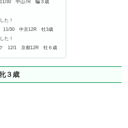
1/30 中山7R 騙３歳
した！
1/30 中京12R 牡3歳
した！
12/1 京都12R 牡６歳
 牝３歳