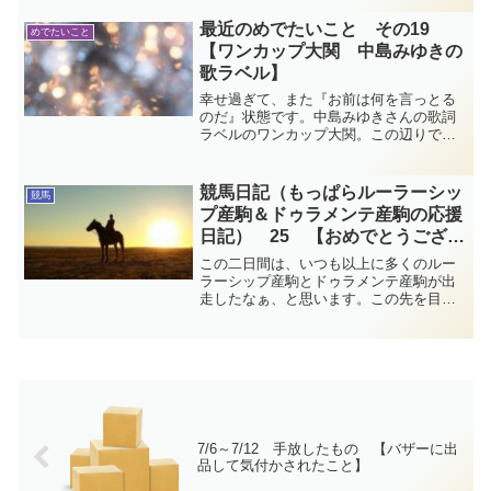
れど。 スタートしました！うん、果敢
に行ってると思いますよ！馬群は少し落
最近のめでたいこと その19
めでたいこと
ち着いてセンツブラ...
【ワンカップ大関 中島みゆきの
歌ラベル】
幸せ過ぎて、また『お前は何を言っとる
のだ』状態です。中島みゆきさんの歌詞
ラベルのワンカップ大関。この辺りでは
なかなか見つけられなかったのですが、
やっと！やっと！近所のコンビニで発見
しました。綺麗…。スノードームみた
競馬日記（もっぱらルーラーシッ
競馬
い。日々ご機嫌に過ごしています。
プ産駒＆ドゥラメンテ産駒の応援
日記） 25 【おめでとうござい
ます】
この二日間は、いつも以上に多くのルー
ラーシップ産駒とドゥラメンテ産駒が出
走したなぁ、と思います。この先を目指
しての明け3歳の馬たちの競争も熾烈にな
ってきましたね。勝つ馬あれば負ける馬
もあり。今週の競馬日記です。
7/6～7/12 手放したもの 【バザーに出
品して気付かされたこと】