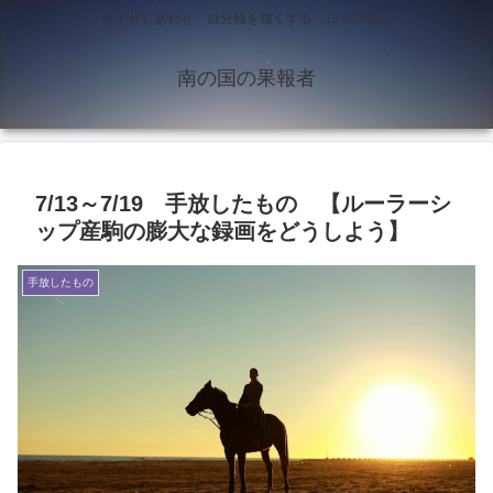
今十分しあわせ 自分軸を強くする 日々の物語
南の国の果報者
7/13～7/19 手放したもの 【ルーラーシ
ップ産駒の膨大な録画をどうしよう】
手放したもの