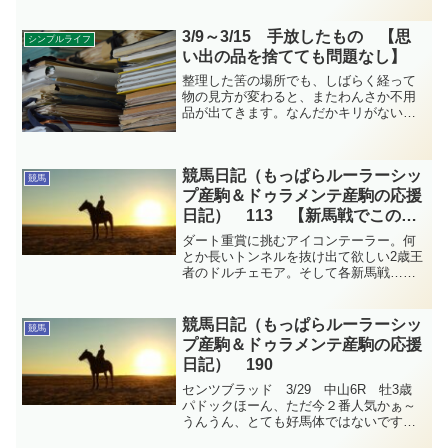
3/9～3/15 手放したもの 【思
シンプルライフ
い出の品を捨てても問題なし】
整理した筈の場所でも、しばらく経って
物の見方が変わると、またわんさか不用
品が出てきます。なんだかキリがないけ
れど、私が変わっていってるから、これ
も自然なことなのね。この一週間に手放
したものの記録です。
競馬日記（もっぱらルーラーシッ
競馬
プ産駒＆ドゥラメンテ産駒の応援
日記） 113 【新馬戦でこの経
験】
ダート重賞に挑むアイコンテーラー。何
とか長いトンネルを抜け出て欲しい2歳王
者のドルチェモア。そして各新馬戦…。
新馬戦ではなかなかの勝負根性を見せて
くれた馬が多く、今後のことを思い嬉し
くなりました。この経験は次走に生き
競馬日記（もっぱらルーラーシッ
競馬
る！！今週の競馬日記です。
プ産駒＆ドゥラメンテ産駒の応援
日記） 190
センツブラッド 3/29 中山6R 牡3歳
パドックほーん、ただ今２番人気かぁ～
うんうん、とても好馬体ではないです
か？黒鹿毛補正があるのかもしれないけ