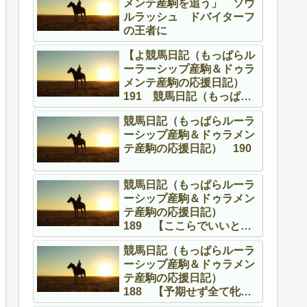
メンテ産駒を追う」 ソウ
ルラッシュ ドバイターフ
の王者に
【よ競馬日記（もっぱらル
ーラーシップ産駒＆ドゥラ
メンテ産駒の応援日記）
191 競馬日記（もっぱら
ルーラーシップ産駒＆ドゥ
競馬日記（もっぱらルーラ
ラメンテ産駒の応援日
ーシップ産駒＆ドゥラメン
記） 191 【よくやって
テ産駒の応援日記） 190
る、頑張ってる！】
競馬日記（もっぱらルーラ
ーシップ産駒＆ドゥラメン
テ産駒の応援日記）
189 【ここらでいいとこ
ろを】
競馬日記（もっぱらルーラ
ーシップ産駒＆ドゥラメン
テ産駒の応援日記）
188 【予期せず全て牝馬
の話】