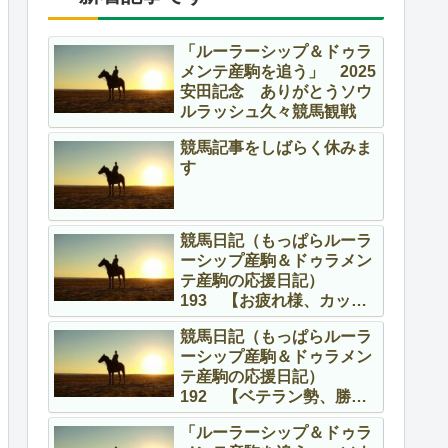
「ルーラーシップ＆ドゥラ
メンテ産駒を追う」 2025
安田記念 ありがとうソウ
ルラッシュ久々競馬観戦
競馬記事をしばらく休みま
す
競馬日記（もっぱらルーラ
ーシップ産駒＆ドゥラメン
テ産駒の応援日記）
193 【お疲れ様、カッコ
よかったよ】
競馬日記（もっぱらルーラ
ーシップ産駒＆ドゥラメン
テ産駒の応援日記）
192 【ベテラン勢、勝
つ！！】
「ルーラーシップ＆ドゥラ