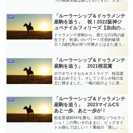
ラの抽選突破は嬉しいのですが、スター
ズオンアースが8枠の18番？？なんとも複
雑です。サウンドビバーチェ、ベルクレ
スタも交えてのドゥラメンテ四頭娘、頼
「ルーラーシップ＆ドゥラメンテ
競馬
むよ！そしてこの一週間に手放したもの
産駒を追う」 祝！2022阪神ジ
の記録です。
ュベナイルフィリーズ【自由の女
神の島】
ドゥラメンテ産駒から、新たなG1馬の誕
生です。桁違いのパワー！圧倒的破壊
力！2歳牝馬が持つ可憐さとはまた違う力
強さを既に彼女は身に纏っていました。
仁川の坂を、余裕たっぷりに女神が駆け
てくる！とっても感情的な2022阪神ジュ
「ルーラーシップ＆ドゥラメンテ
競馬
ベナイルフィリーズ観戦日記です。
産駒を追う」 2021桜花賞
ホウオウイクセル＆ストライプ 桜花賞
出走おめでとう。そしてソダシが桜の女
王に輝きました。一幅の絵のように美し
いウイニングランでした。そして私は…
不幸に見舞われました。とっても感情的
な桜花賞観戦日記です。
「ルーラーシップ＆ドゥラメンテ
競馬
産駒を追う」 2023マイルCS
あと一歩、あと一歩が！
前走形成杯AHを勝ち、好調なソウルラッ
シュ！この勢いそのままに、ビッグタイ
トル掴んでほしい！！番組の『推し』に
ならなかったことは些か納得いかない