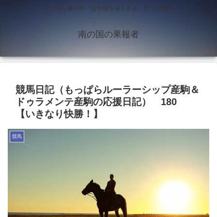
今十分しあわせ 自分軸を強くする 日々の物語
南の国の果報者
競馬日記（もっぱらルーラーシップ産駒＆
ドゥラメンテ産駒の応援日記） 180
【いきなり快勝！】
競馬