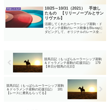
が、ほーら細江さんもアンカツさんも！
さぁ魂の突進を…！！とっても感情的な
10/25～10/31（2021） 手放し
手放したもの
2023マイルチャンピオンシップ観戦日記
たもの 【リリーノーブルとサン
です。
リヴァル】
活躍してくれたルーラーシップ産駒・ド
ゥラメンテ産駒のレース映像をBlu-rayに
ダビングして、オリジナルのレース全集
を作りたい私。この度リリーノーブルと
サンリヴァルをディスクに移動させまし
た。この一週間に手放したものの記録で
す。
競馬日記（もっぱらルーラーシップ産駒
＆ドゥラメンテ産駒の応援日記） 179
【本日が競馬の元日】
競馬日記（もっぱらルーラーシップ産駒
＆ドゥラメンテ産駒の応援日記） 181
【レースに勇気もらってる】