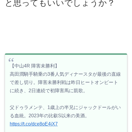
と思ってもいいでしょうか？
【中山4R 障害未勝利】
高田潤騎手騎乗の3番人気ディナースタが最後の直線
で差し切り。障害未勝利戦は昨日ヒートオンビート
に続き、2日連続で初障害馬に凱歌。
父ドゥラメンテ、1歳上の半兄にジャックドールがい
る血統。2023年の比叡S以来の美酒。
https://t.co/dce8oE4jX7