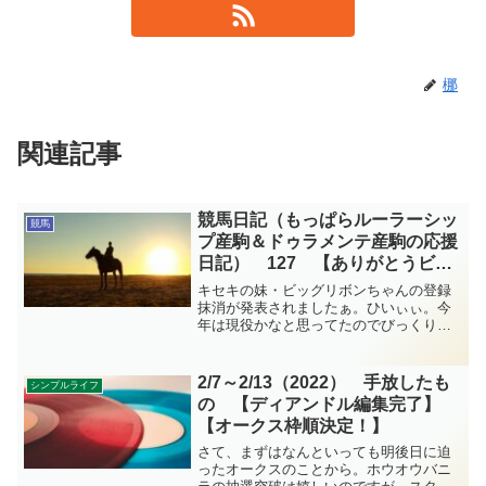
梛
関連記事
競馬日記（もっぱらルーラーシッ
競馬
プ産駒＆ドゥラメンテ産駒の応援
日記） 127 【ありがとうビッ
グリボンちゃん】
キセキの妹・ビッグリボンちゃんの登録
抹消が発表されましたぁ。ひいぃぃ。今
年は現役かなと思ってたのでびっくりで
す。でもこの時期。ベストの判断をされ
たのでしょう。寂しいけどね。生まれ故
郷の牧場で、素敵なお母さんになってく
2/7～2/13（2022） 手放したも
シンプルライフ
ださい。今週の競馬日記です。
の 【ディアンドル編集完了】
【オークス枠順決定！】
さて、まずはなんといっても明後日に迫
ったオークスのことから。ホウオウバニ