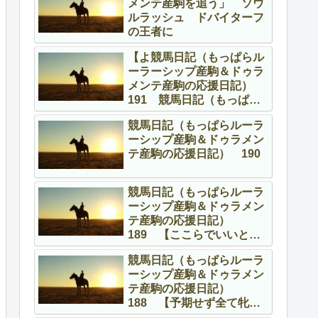
メンテ産駒を追う」 ソウ
ルラッシュ ドバイターフ
の王者に
【よ競馬日記（もっぱらル
ーラーシップ産駒＆ドゥラ
メンテ産駒の応援日記）
191 競馬日記（もっぱら
ルーラーシップ産駒＆ドゥ
競馬日記（もっぱらルーラ
ラメンテ産駒の応援日
ーシップ産駒＆ドゥラメン
記） 191 【よくやって
テ産駒の応援日記） 190
る、頑張ってる！】
競馬日記（もっぱらルーラ
ーシップ産駒＆ドゥラメン
テ産駒の応援日記）
189 【ここらでいいとこ
ろを】
競馬日記（もっぱらルーラ
ーシップ産駒＆ドゥラメン
テ産駒の応援日記）
188 【予期せず全て牝馬
の話】