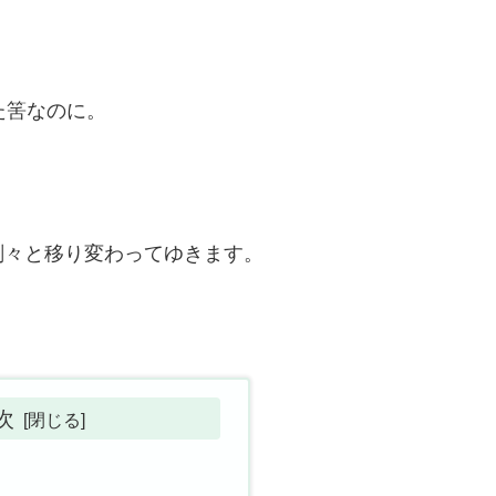
た筈なのに。
刻々と移り変わってゆきます。
次