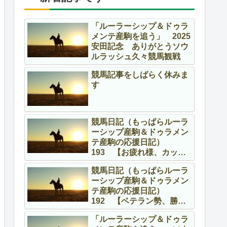
「ルーラーシップ＆ドゥラ
メンテ産駒を追う」 2025
安田記念 ありがとうソウ
ルラッシュ久々競馬観戦
競馬記事をしばらく休みま
す
競馬日記（もっぱらルーラ
ーシップ産駒＆ドゥラメン
テ産駒の応援日記）
193 【お疲れ様、カッコ
よかったよ】
競馬日記（もっぱらルーラ
ーシップ産駒＆ドゥラメン
テ産駒の応援日記）
192 【ベテラン勢、勝
つ！！】
「ルーラーシップ＆ドゥラ