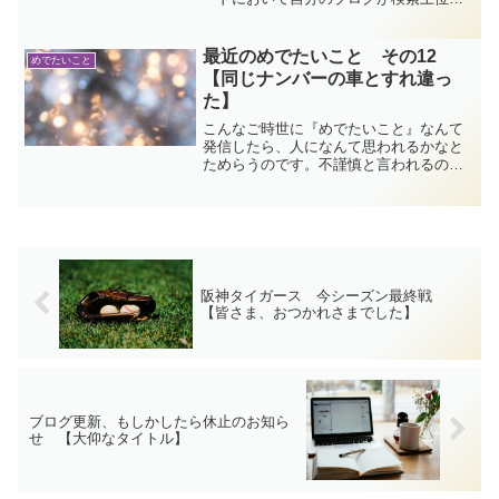
ひっかかるようになり、ただ驚きと感謝
でいっぱいです。検索エンジンの仕組み
はわかりませんが、見ていただいた皆さ
最近のめでたいこと その12
めでたいこと
まありがとうございます。
【同じナンバーの車とすれ違っ
た】
こんなご時世に『めでたいこと』なんて
発信したら、人になんて思われるかなと
ためらうのです。不謹慎と言われるので
はないかという恐れが私の肩を掴みま
す。でもやっぱり、小さな喜びを拾うこ
とを選びます。他愛ない話三選です。
阪神タイガース 今シーズン最終戦
【皆さま、おつかれさまでした】
ブログ更新、もしかしたら休止のお知ら
せ 【大仰なタイトル】