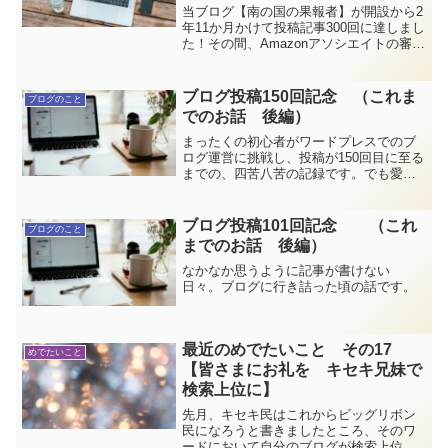
当ブログ【南の国の果報者】が開設から2
年11か月かけて投稿記事300回に達しまし
た！その間、Amazonアソシエイトの審査
を受けようとした話やプラグイン止まっ
ていた話など赤裸々に綴っております。
読んでいただいた皆さまありがとうござ
ブログ投稿150回記念 （これま
ブログのこと
います！！
でのお話 後編）
まったくの初心者がワードプレスでのブ
ログ運営に挑戦し、投稿が150回目に至る
までの、四苦八苦の記録です。でも愛お
しい日々です。これが後編、一区切りで
す。
ブログ投稿101回記念 （これ
ブログのこと
までのお話 後編）
なかなか思うように記事が書けない
日々。ブログに行き詰った頃の話です。
最近のめでたいこと その17
めでたいこと
【皆さまにお礼を キセキ兄妹で
検索上位に】
先月、キセキ民はこれからビッグリボン
民になろうと書きましたところ、そのワ
ードにおいて自分のブログが検索上位に