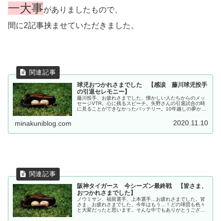
一大事
がありましたもので、
間に2記事挟ませていただきました。
球児おつかれさまでした 【感涙 藤川球児投手
の引退セレモニー】
藤川投手、お疲れさまでした。懐かしい人たちからのメッ
セージVTR。心に残るスピーチ。矢野さんの引退試合の時
に見ることができなかったバッテリー。10年越しの夢かな
いました。とっても感情的な、引退セレモニーの中継参加
記録です。
2020.11.10
minakuniblog.com
阪神タイガース 今シーズン最終戦 【皆さま、
おつかれさまでした】
ノウミサン、福留選手、上本選手…お疲れさまでした。皆
さま、お疲れさまでした。今年はもう…！どの球団も色々
と大変だったと思います。そんな中でもありがとうござい
ました！来年は何物に左右されることなく、野球ができ
る、観戦できる、そんな年でありますように。