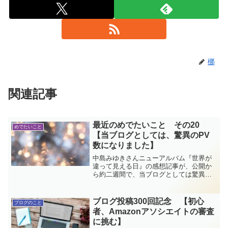
梛
関連記事
最近のめでたいこと その20
めでたいこと
【当ブログとしては、驚異のPV
数になりました】
中島みゆきさんニューアルバム『世界が
違って見える日』の感想記事が、公開か
ら約二週間で、当ブログとしては驚異の
PV数を叩き出しました！皆さまありがと
うございます！まぁ、それもこれもみゆ
きさんの御威光があって成り立ってるわ
ブログ投稿300回記念 【初心
ブログのこと
けですが…でも嬉しいなぁ。これからも
者、Amazonアソシエイトの審査
楽しみながら頑張ります。
に挑む】