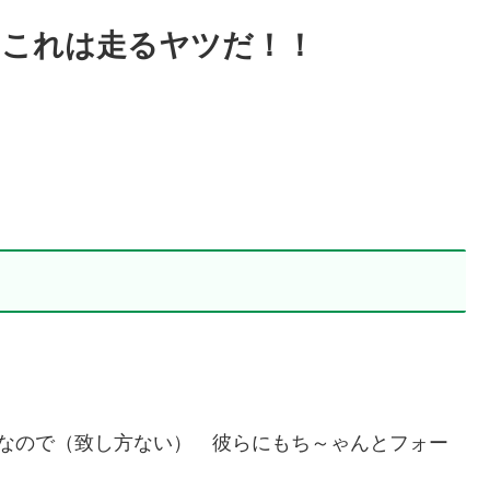
りこれは走るヤツだ！！
頭なので（致し方ない） 彼らにもち～ゃんとフォー
！