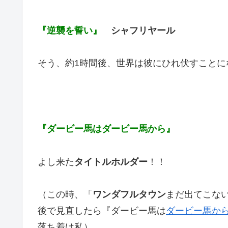
『逆襲を誓い』
シャフリヤール
そう、約1時間後、世界は彼にひれ伏すことに
『ダービー馬はダービー馬から』
よし来た
タイトルホルダー
！！
（この時、「
ワンダフルタウン
まだ出てこない
後で見直したら『ダービー馬は
ダービー馬か
落ち着け私）