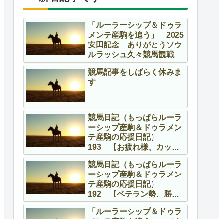
「ルーラーシップ＆ドゥラ
メンテ産駒を追う」 2025
安田記念 ありがとうソウ
ルラッシュ久々競馬観戦
競馬記事をしばらく休みま
す
競馬日記（もっぱらルーラ
ーシップ産駒＆ドゥラメン
テ産駒の応援日記）
193 【お疲れ様、カッコ
よかったよ】
競馬日記（もっぱらルーラ
ーシップ産駒＆ドゥラメン
テ産駒の応援日記）
192 【ベテラン勢、勝
つ！！】
「ルーラーシップ＆ドゥラ