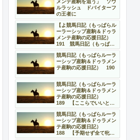
メンテ産駒を追う」 ソウ
ルラッシュ ドバイターフ
の王者に
【よ競馬日記（もっぱらル
ーラーシップ産駒＆ドゥラ
メンテ産駒の応援日記）
191 競馬日記（もっぱら
ルーラーシップ産駒＆ドゥ
競馬日記（もっぱらルーラ
ラメンテ産駒の応援日
ーシップ産駒＆ドゥラメン
記） 191 【よくやって
テ産駒の応援日記） 190
る、頑張ってる！】
競馬日記（もっぱらルーラ
ーシップ産駒＆ドゥラメン
テ産駒の応援日記）
189 【ここらでいいとこ
ろを】
競馬日記（もっぱらルーラ
ーシップ産駒＆ドゥラメン
テ産駒の応援日記）
188 【予期せず全て牝馬
の話】