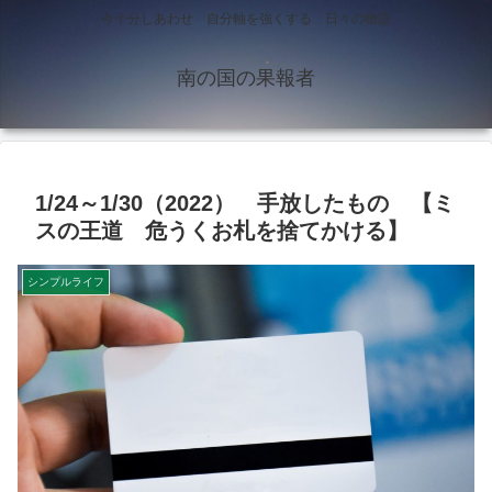
今十分しあわせ 自分軸を強くする 日々の物語
南の国の果報者
1/24～1/30（2022） 手放したもの 【ミ
スの王道 危うくお札を捨てかける】
シンプルライフ