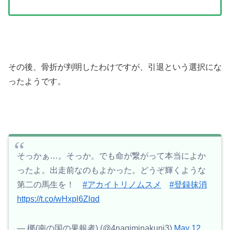
その後、骨折が判明したわけですが、引退という選択にな
ったようです。
そっかぁ…。そっか。でも命が繋がって本当によか
ったよ。出走前なのもよかった。どうぞ輝くような
第二の馬生を！
#アカイトリノムスメ
#登録抹消
https://t.co/wHxpl6Zlqd
— 梛(南の国の果報者) (@4nagiminakuni3)
May 12,