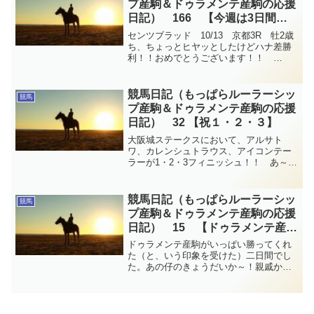
プ産駒＆ドゥラメンテ産駒の応援
日記） 166 【今週は3日間開
催】
センツブラッド 10/13 京都3R 牡2歳
ち、ちょっとヒヤッとしたけどハナ差勝
利！！おめでとうございます！！
10/13 京都5R推し産駒から4頭出し…そ
して好走してくれた仔も…！！と記事に
したいところだったのですがアクアプロ
競馬日記（もっぱらルーラーシッ
競馬
ーヴァが失速...
プ産駒＆ドゥラメンテ産駒の応援
日記） 32 【祝１・２・３】
大阪城ステークスにおいて、アルサト
ワ、カレンシュトラウス、アイコンテー
ラーが1・2・3フィニッシュ！！ あ～、
楽しかった～！ 今週も、ルーラーシッ
プ産駒とドゥラメンテ産駒は頑張った！
みんなに感謝の競馬観戦日記です。
競馬日記（もっぱらルーラーシッ
競馬
プ産駒＆ドゥラメンテ産駒の応援
日記） 15 【ドゥラメンテ産駒
好調】
ドゥラメンテ産駒がいっぱい勝ってくれ
た（と、いう印象を受けた）二日間でし
た。あの仔のきょうだいか～！親戚か
～！という発見も続々。フアナも復帰し
てきて嬉しい今週の競馬日記です。