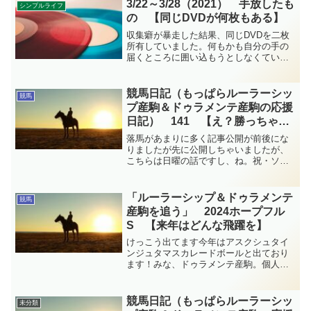
3/22～3/28（2021） 手放したも
シンプルライフ
の 【同じDVDが何枚もある】
収集癖が暴走した結果、同じDVDを二枚
所有していました。何もかも自分の手の
届くところに囲い込もうとしなくていい
よと当時の私に言いたい…。この一週間
に手放したものの記録です。
競馬日記（もっぱらルーラーシッ
競馬
プ産駒＆ドゥラメンテ産駒の応援
日記） 141 【え？勝っちゃっ
た】
落馬があまりに多く記事公開が前後にな
りましたが先に公開しちゃいましたが、
こちらは日曜の話ですし、ね。祝・ソウ
ルラッシュ！！ 雨を切り裂いて 魂の
突進 2024マイラーズカップ20(土)は落
馬(競争中止)が多く気持ちが疲れてしまい
「ルーラーシップ＆ドゥラメンテ
競馬
ました。正直...
産駒を追う」 2024ホープフル
S 【来年はどんな飛躍を】
けっこう出てます今年はアスクシュタイ
ンジュタマスカレードボールと出ており
ます！みな、ドゥラメンテ産駒。個人的
には姉マスクトディーヴァの猛烈な追い
込みが大好きだったのてマスカレードボ
ール、いいとこ見せてほしいなぁ…。
競馬日記（もっぱらルーラーシッ
未分類
パドックアスクシュタイン...