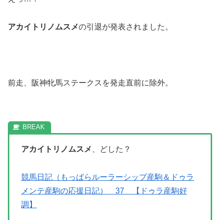
アカイトリノムスメ
の引退が発表されました。
前走、阪神牝馬ステークスを発走直前に除外。
アカイトリノムスメ
、どした？
競馬日記（もっぱらルーラーシップ産駒＆ドゥラ
メンテ産駒の応援日記） 37 【ドゥラ産駒好
調】