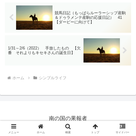
競馬日記（もっぱらルーラーシップ産駒
＆ドゥラメンテ産駒の応援日記） 41
【ダービーに向けて】
1/31～2/6（2022） 手放したもの 【欠
番 それよりもキセキさんの誕生日】
ホーム
シンプルライフ
南の国の果報者
© 2019 南の国の果報者.
メニュー
ホーム
検索
トップ
サイドバー