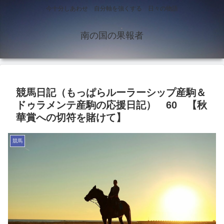
今十分しあわせ 自分軸を強くする 日々の物語
南の国の果報者
競馬日記（もっぱらルーラーシップ産駒＆
ドゥラメンテ産駒の応援日記） 60 【秋
華賞への切符を賭けて】
競馬