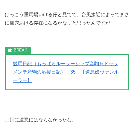
けっこう重馬場いける仔と見てて、台風接近によってまさ
に風穴あける存在になるかな…と思ったんですが
競馬日記（もっぱらルーラーシップ産駒＆ドゥラ
メンテ産駒の応援日記） 35 【道悪娘ヴァンル
ーラー】
…別に道悪にはならなかったな。