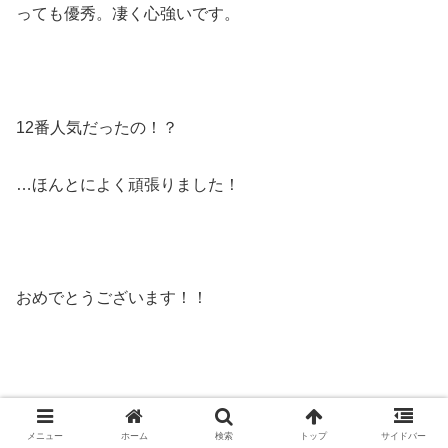
っても優秀。凄く心強いです。
12番人気だったの！？
…ほんとによく頑張りました！
おめでとうございます！！
メニュー
ホーム
検索
トップ
サイドバー
【２歳新馬】１２番人気の伏兵
#オーシャントライブ