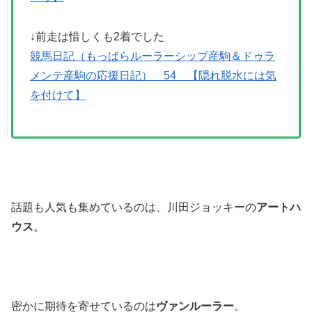
↓前走は惜しくも2着でした
競馬日記（もっぱらルーラーシップ産駒＆ドゥラ
メンテ産駒の応援日記） 54 【隠れ脱水には気
を付けて】
話題も人気も集めているのは、川田ジョッキーの
アートハ
ウス
。
密かに期待を寄せているのは
ヴァンルーラー
。