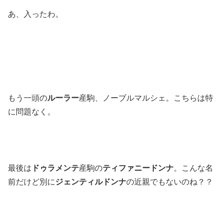
あ、入ったわ。
もう一頭の
ルーラー
産駒、ノーブルマルシェ。こちらは特
に問題なく。
最後は
ドゥラメンテ
産駒の
ティファニードンナ
。こんな名
前だけど別に
ジェンティルドンナ
の近親でもないのね？？