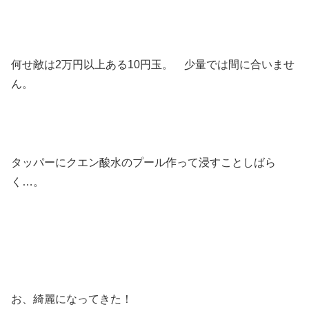
何せ敵は2万円以上ある10円玉。 少量では間に合いませ
ん。
タッパーにクエン酸水のプール作って浸すことしばら
く…。
お、綺麗になってきた！