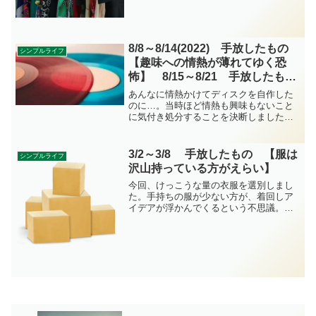
先から続いていた運命のポーチに出会う
旅も今週にて完了。この一週間に手放し
たものの記録です。
8/8～8/14(2022) 手放したもの
シンプルライフ
【趣味への情熱が薄れてゆく恐
怖】 8/15～8/21 手放したも
の 【欠番】
あんなに情熱かけてディスクを自作した
のに…。当時ほど情熱も興味もないこと
に気付き処分することを決断しました。
今夢中になっていることも時が経てばど
うでもいいことに変わるのかな。そう思
うとちょっと怖い。いや、何かに打ち込
3/2～3/8 手放したもの 【服は
シンプルライフ
んだことは、きっと楽しい思い出になっ
沢山持っている方がえらい】
てくれる筈！この一週間に手放したもの
の記録です。
今回、けっこうな量の衣服を選別しまし
た。手持ちの服が少ない方が、着回しア
イデアが浮かんでくるという不思議。こ
れらは海外支援に送ります。（現状届く
のかなぁ？）この一週間に手放したもの
の記録です。