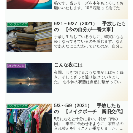
稿です。当シリーズを本年もよろしくお
願いいたします。10日程迷って捨てた
CD-R。後日『後悔する』出来事に見舞わ
れました。色々と気付く機会を得た、こ
の一週間に手放したものの記録です。
6/21～6/27（2021） 手放したも
シンプルライフ
の 【今の自分が一番大事】
手放し生活しているうちに、確実に心も
軽くなってきているのを感じます。なん
であんなにこだわっていたのか、自分で
もわからなくなるくらいです。最新の私
が一番いい。この一週間に手放したもの
の記録です。
こんな夜には
めでたいこと
夜間、叩きつけるような雨がしばらく続
き、そしてざっと通り抜けていきまし
た。 心や体の状態は自然に繋がっている
なと思いました。今日はなかなか有意義
な一日。これからも、小さな成功と幸せ
な時間を、積み上げていきたいと思いま
す。
5/3～5/9（2021） 手放したも
シンプルライフ
の 【メイクポーチ 新旧交代】
5月になると十分に暑い、我が『南の
国』 季節に合わせるように、衣料品の
入れ替えを行うことが重なりました。春