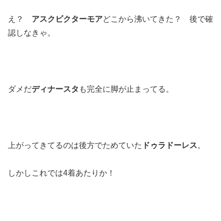
え？
アスクビクターモア
どこから沸いてきた？ 後で確
認しなきゃ。
ダメだ
ディナースタ
も完全に脚が止まってる。
上がってきてるのは後方でためていた
ドゥラドーレス
。
しかしこれでは4着あたりか！