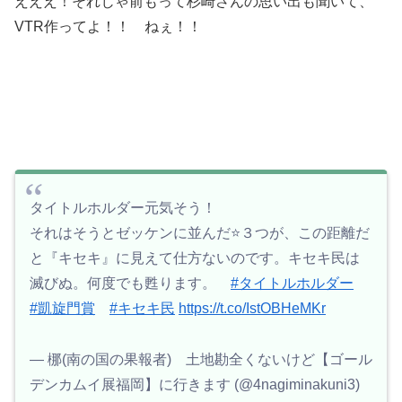
えええ！それじゃ前もって杉崎さんの思い出も聞いて、
VTR作ってよ！！ ねぇ！！
タイトルホルダー元気そう！
それはそうとゼッケンに並んだ⭐３つが、この距離だ
と『キセキ』に見えて仕方ないのです。キセキ民は
滅びぬ。何度でも甦ります。
#タイトルホルダー
#凱旋門賞
#キセキ民
https://t.co/IstOBHeMKr
— 梛(南の国の果報者) 土地勘全くないけど【ゴール
デンカムイ展福岡】に行きます (@4nagiminakuni3)