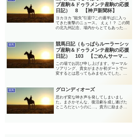
す。
プ産駒＆ドゥラメンテ産駒の応援
日記） 8 【神戸新聞杯】
ヨカヨカ “能失”引退!?この週半ばに入っ
てきた衝撃のニュース。 えぇ！？ この間
の北九州記念、場内からとてもあったか
い拍手が起こって感動したのに。 そうや
ってまた感動を届けてくれると期待して
たのに…。その他は今週も、ほとんどル
競馬日記（もっぱらルーラーシッ
競馬
ーラーシップとドゥラメンテ産駒しか見
プ産駒＆ドゥラメンテ産駒の応援
ていない競馬日記、第8弾です。
日記） 103 【ごめんサーマル
ソアリング】
この場でお詫び申し上げます。サーマル
ソアリング、貴女がまさか初ダートで一
変するとは思ってもみませんでした。ま
さかまさか、そこまでダート適正があっ
たとは。二着以下にえげつない大差で勝
利！すみません、今まで疑ってかかって
グロンディオーズ
競馬
て。ほんと、次走が楽しみです。今週の
思わず変な呻き声を発してしまいまし
競馬日記です。
た。まさかそんな、復活劇を成し遂げた
ところだというのに…。貴方に励まされ
勇気づけられました。ありがとう。グロ
ンディオーズ号のご冥福をお祈り申し上
げます。