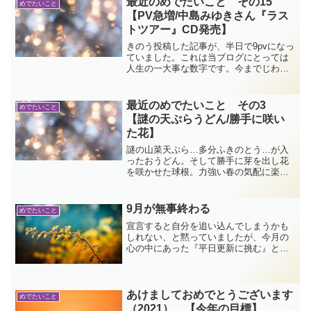
最近のめでたいこと その15
めでたいこと
メンテは思いがけない故障...
【PV急増/中島みゆきさん『ラス
トツアー』CD発売】
きのう投稿した記事が、半日で9pvになっ
ていました。これは当ブログにとっては
人生の一大事な数字です。今までじわじ
わと数を稼いだ記事はあっても、短時間
で急に増えたのは初めてです。さすが…
カテゴリーの20位以内に入れると違うな
最近のめでたいこと その3
めでたいこと
ぁ…。
【謎の天ぷらうどん/勝手に咲い
た花】
謎の山菜天ぷら…多分ふきのとう…が入
ったおうどん。そして勝手に芽を出し花
を咲かせた球根。力強い春の気配に楽し
くなってきました。めでたいことシリー
ズの第3弾です。
9月が無事終わる
めでたいこと
宣言すると自分を追い込んでしまうかも
しれない、と黙っていましたが、今月の
心の中にあった『平日更新に挑む』とい
う目標が達成できそうです。挑戦してみ
なければわからなかったものもありまし
た。今年は後３か月。色々できそうで楽
しみです！
あけましておめでとうございます
めでたいこと
（2021） 【今年の目標】