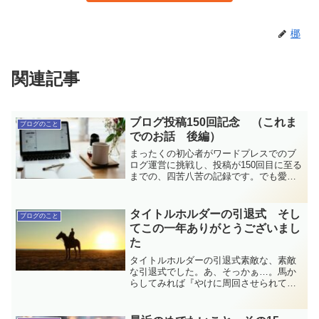
梛
関連記事
ブログ投稿150回記念 （これま
ブログのこと
でのお話 後編）
まったくの初心者がワードプレスでのブ
ログ運営に挑戦し、投稿が150回目に至る
までの、四苦八苦の記録です。でも愛お
しい日々です。これが後編、一区切りで
す。
タイトルホルダーの引退式 そし
ブログのこと
てこの一年ありがとうございまし
た
タイトルホルダーの引退式素敵な、素敵
な引退式でした。あ、そっかぁ…。馬か
らしてみれば『やけに周回させられて』
『人集まってきて写真を撮る』くらいに
しか感じてない可能性もあるのか…。い
やでも、素敵じゃないですか！父ドゥラ