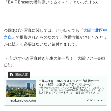
「EXIF Eraserの機能働いてるぅ～？」といったもの。
今回あげた写真に関しては、どう転んでも『
大阪市北区中
之島
』で撮影されたものなので、位置情報が消せたかどう
かに怯える必要はないなと気付きまして。
（↓記念すべき写真付き記事の第一号！ 大阪ツアー参戦
日記）
中島みゆき 2020ラストツアー『結果オーラ
イ』（2/26 大阪フェスティバルホール）
中島みゆき2020ラストツアー【結果オーライ】に参戦して
きました。本当にわずかな時間の差が運命を分けて、みゆ
きさんに会うことができました。幕を開けてくださった皆
さまに感謝申し上げます。
2020.02.28
minakuniblog.com