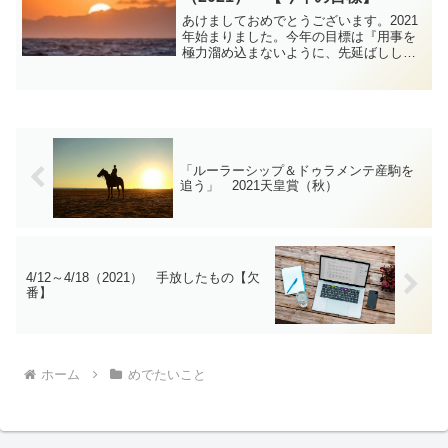
あけましておめでとうございます。2021
年始まりました。今年の目標は『用事を
極力溜め込まないように、先延ばししな
いように、日々の歩みは少しづつでも着
実に』本年もどうぞよろしくお願いいた
します。
「ルーラーシップ＆ドゥラメンテ産駒を
追う」 2021天皇賞（秋）
4/12～4/18（2021） 手放したもの【欠
番】
ホーム
めでたいこと