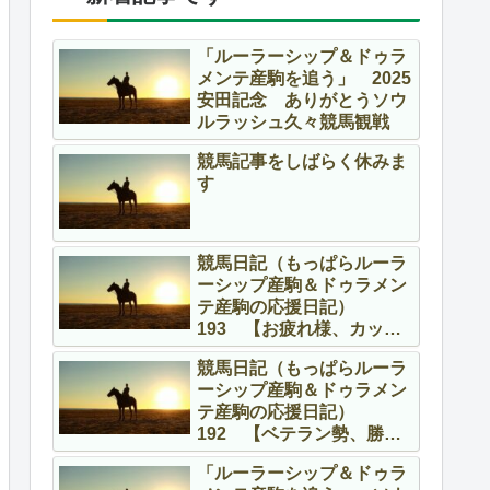
「ルーラーシップ＆ドゥラ
メンテ産駒を追う」 2025
安田記念 ありがとうソウ
ルラッシュ久々競馬観戦
競馬記事をしばらく休みま
す
競馬日記（もっぱらルーラ
ーシップ産駒＆ドゥラメン
テ産駒の応援日記）
193 【お疲れ様、カッコ
よかったよ】
競馬日記（もっぱらルーラ
ーシップ産駒＆ドゥラメン
テ産駒の応援日記）
192 【ベテラン勢、勝
つ！！】
「ルーラーシップ＆ドゥラ