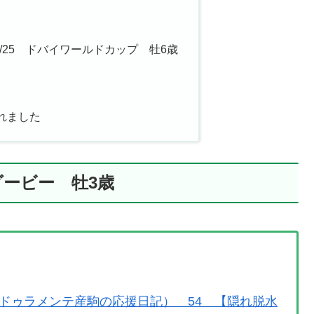
25 ドバイワールドカップ 牡6歳
れました
ダービー 牡3歳
ドゥラメンテ産駒の応援日記） 54 【隠れ脱水