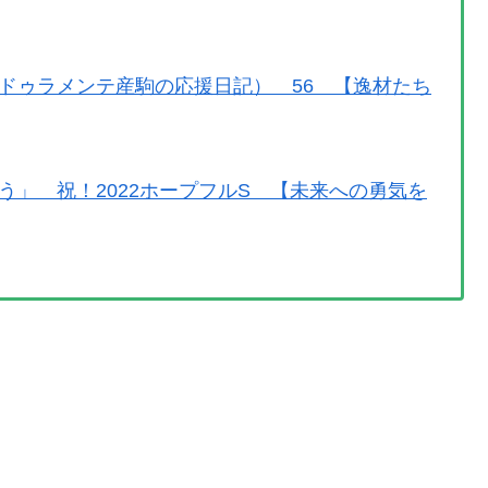
ドゥラメンテ産駒の応援日記） 56 【逸材たち
」 祝！2022ホープフルS 【未来への勇気を