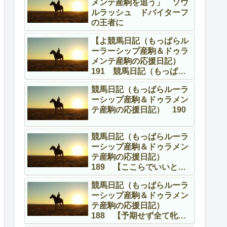
メンテ産駒を追う」 ソウ
ルラッシュ ドバイターフ
の王者に
【よ競馬日記（もっぱらル
ーラーシップ産駒＆ドゥラ
メンテ産駒の応援日記）
191 競馬日記（もっぱら
ルーラーシップ産駒＆ドゥ
競馬日記（もっぱらルーラ
ラメンテ産駒の応援日
ーシップ産駒＆ドゥラメン
記） 191 【よくやって
テ産駒の応援日記） 190
る、頑張ってる！】
競馬日記（もっぱらルーラ
ーシップ産駒＆ドゥラメン
テ産駒の応援日記）
189 【ここらでいいとこ
ろを】
競馬日記（もっぱらルーラ
ーシップ産駒＆ドゥラメン
テ産駒の応援日記）
188 【予期せず全て牝馬
の話】