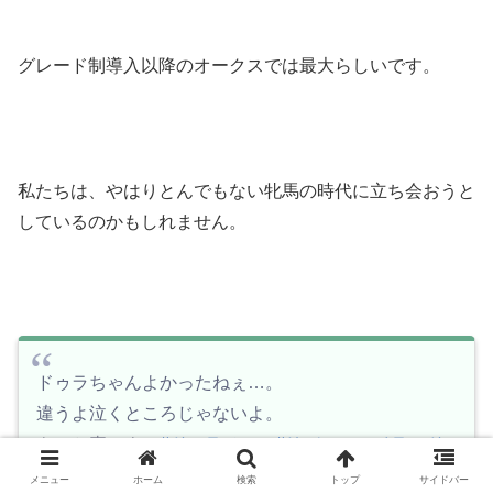
グレード制導入以降のオークスでは最大らしいです。
私たちは、やはりとんでもない牝馬の時代に立ち会おうと
しているのかもしれません。
ドゥラちゃんよかったねぇ…。
違うよ泣くところじゃないよ。
もっと喜べよ。
#ドゥラメンテ
#リバティアイランド
#オークス
pic.twitter.com/tM4kHrL2Wa
メニュー
ホーム
検索
トップ
サイドバー