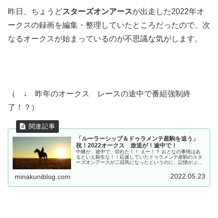
昨日、ちょうど
スターズオンアース
が出走した2022年オ
ークスの録画を編集・整理していたところだったので、次
なるオークスが始まっているのが不思議な気がします。
（ ↓ 昨年のオークス レースの途中で番組強制終
了！？）
「ルーラーシップ＆ドゥラメンテ産駒を追う」
祝！2022オークス 放送が！途中で！
中継が、途中で、切れた！！ えー！？ おとなの事情はあ
るといえ殺生な！！応援していたドゥラメンテ産駒のスタ
ーズオンアースが二冠馬になったというのに、記憶がぷつ
りと断ち切られたようで実感が沸きません。だけどだけど
おめでとう！とっても感情的な2022オークス観戦日記で
2022.05.23
minakuniblog.com
す。