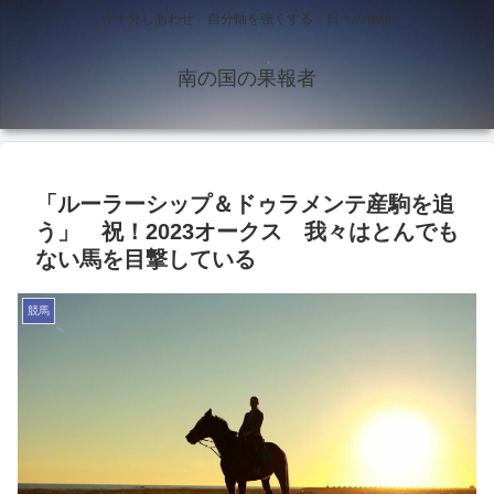
今十分しあわせ 自分軸を強くする 日々の物語
南の国の果報者
「ルーラーシップ＆ドゥラメンテ産駒を追
う」 祝！2023オークス 我々はとんでも
ない馬を目撃している
競馬