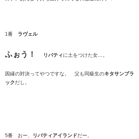
1番
ラヴェル
ふぉう！
リバティ
に土をつけた女…。
因縁の対決ってやつですな。 父も同級生の
キタサンブラ
ック
だし。
5番 おー、
リバティアイランド
だー。