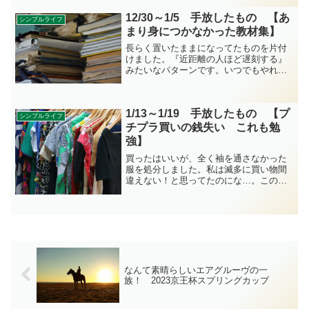
でいたのか、当時の自分に聞きたいで
す。この一週間に手放したものの記録で
12/30～1/5 手放したもの 【あ
シンプルライフ
す。
まり身につかなかった教材集】
長らく置いたままになってたものを片付
けました。『近距離の人ほど遅刻する』
みたいなパターンです。いつでもやれ
る、は行動を鈍らせます。やってみれば
あっという間。この一週間で手放したも
のの記録です。
1/13～1/19 手放したもの 【プ
シンプルライフ
チプラ買いの銭失い これも勉
強】
買ったはいいが、全く袖を通さなかった
服を処分しました。私は滅多に買い物間
違えない！と思ってたのにな…。この一
週間に手放したものの記録です。
なんて素晴らしいエアグルーヴの一
族！ 2023京王杯スプリングカップ