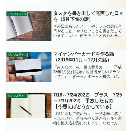
の様相を呈しています。数年前の今日、
のいいことに触れるとニヤニヤできま
タスクを書き出して充実した日々
す。今年の手帳への転写が終わり、去年
シンプルライフ
のものは捨てました。
を（6月下旬の話）
その辺にあったノートやチラシの裏に今
日やること、やりたいことを書きだして
います。はい、何を今さらと言われそう
だけど、これがけっこういいんです。記
憶しておく作業をノートに肩代わりして
もらうことで、アタマの中がラクになり
マイナンバーカードを作る話
ました。
シンプルライフ
（2019年11月～12月の話）
『みんなの一枚 個人番号カード 平成
28年1月交付開始』総務省からのチラシ
（？）が、ずーっとずーっと机の上にあ
って、それがじわーっとじわーっと地味
な気がかりとなって心を侵食していまし
た。ストレスならば、片付けちゃえ！と
7/18～7/24(2022) プラス 7/25
カード作りに踏み切りました。
シンプルライフ
～7/31(2022) 手放したもの
【今思えばどうかしている】
用途に応じて使い分け！一見素敵に感じ
られるけど、それもやり過ぎると多くの
物を抱え込む形になります。なぜそんな
にカラーボールペンが必要だと思い込ん