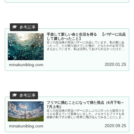
手放して新しい命と生活を得る 【バザーに出品
して嬉しかったこと】
近くの自治体の常設バザーに出品しています。私の家にあ
ったって、ただ眠り続けていた物が、どなたかのお宅で生
きなおしています。私は活用してあげられなかったけど、
価値を見出してくれる方に渡せました。よかったね。
2020.01.25
minakuniblog.com
フリマに挑むことになって得た視点（6月下旬～
7月上旬）
近くの自治体の常設バザーに久しぶりに行ったら販売スタ
イルを変えていて面食らいました。メルカリもフリマも未
経験の私ですが新しい世界に飛び込んでみることにしまし
た。どうしたら売れる？と初めてまともに考えました。
2020.09.25
minakuniblog.com